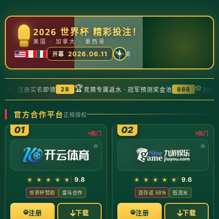
2026 世界杯 精彩投注！
美国 · 加拿大 · 墨西哥
8
2026.06.11
开幕
🏆
⚽
平台 · 注册实名即领
竞猜专属返水 · 冠军预测奖金池
202
28
888
官方合作平台
正规授权
01
02
热门
热门
9.8
9.6
★ ★ ★ ★ ★
★ ★ ★ ★ ★
世界杯赞助
皇马合作
首存返 68%
低流水
注册
下载
注册
下载