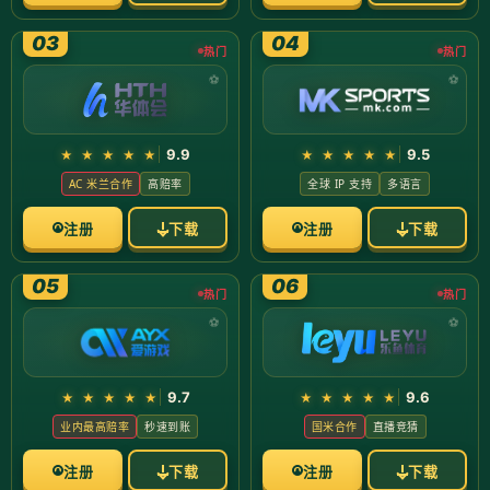
03
04
热门
热门
9.9
9.5
★ ★ ★ ★ ★
★ ★ ★ ★ ★
AC 米兰合作
高赔率
全球 IP 支持
多语言
注册
下载
注册
下载
05
06
热门
热门
9.7
9.6
★ ★ ★ ★ ★
★ ★ ★ ★ ★
业内最高赔率
秒速到账
国米合作
直播竞猜
注册
下载
注册
下载